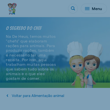
Menu
O SEGREDO DO CHEF
Na De Heus, temos muitos
"chefs" que elaboram
rações para animais. Para
produzir rações, também
é necessário ter uma
receita. Por isso, aqui
trabalham muitas pessoas
que sabem tudo sobre os
animais e o que eles
gostam de comer.
Voltar para Alimentação animal