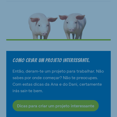
Como criar um projeto interessante.
Então, deram-te um projeto para trabalhar. Não
sabes por onde começar? Não te preocupes.
Com estas dicas da Ana e do Dani, certamente
irás sair-te bem.
Dicas para criar um projeto interessante