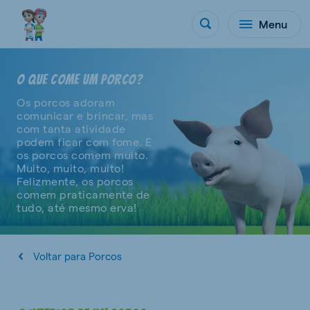
Menu
O QUE COME UM PORCO?
Os porcos adoram
comunicar e brincar, mas
com tanta atividade
podem ficar com fome. E
os porcos comem muito.
Muito, muito, muito!
Felizmente, os porcos
comem praticamente de
tudo, até mesmo erva!
Voltar para Porcos