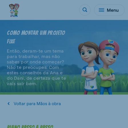
Menu
COMO MONTAR UM PROJETO
FIXE
Então, deram-te um tema
para trabalhar, mas não
sabes por onde começar?
Não te preocupes. Com
estes conselhos da Ana e
do Dani, de certeza que te
vais sair bem.
Voltar para Mãos à obra
Plano passo a passo