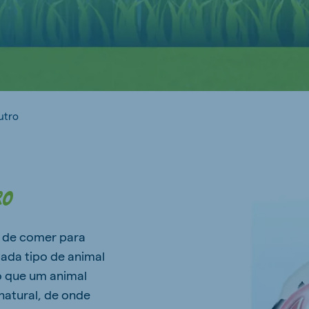
utro
ro
m de comer para
ada tipo de animal
o que um animal
atural, de onde