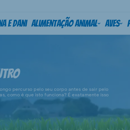
na e Dani
Alimentação animal
Aves
UTRO
ngo percurso pelo seu corpo antes de sair pelo
s, como é que isto funciona? É exatamente isso