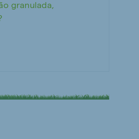
ão granulada,
?