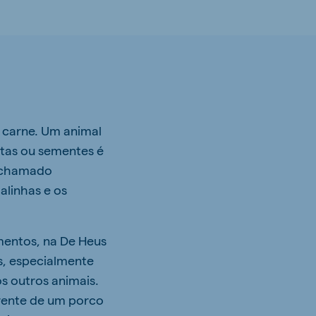
u carne. Um animal
ntas ou sementes é
é chamado
alinhas e os
mentos, na De Heus
s, especialmente
s outros animais.
erente de um porco