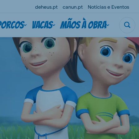
deheus.pt
canun.pt
Notícias e Eventos
Porcos
Vacas
Mãos à obra