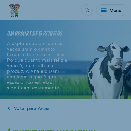
Menu
UM RESORT DE 5 ESTRELAS
A exploração oferece às
vacas um alojamento
luxuoso de cinco estrelas.
Porque quanto mais feliz a
vaca é, mais leite ela
produz. A Ana e o Dani
explicam o que é que
essas cinco estrelas
significam exatamente.
Voltar para Vacas