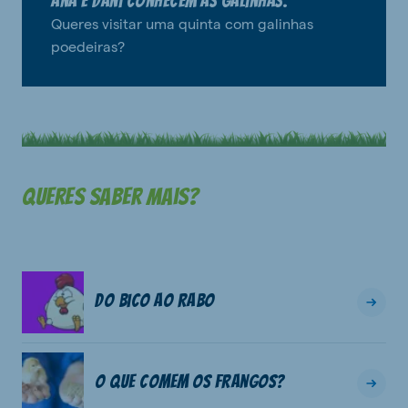
Ana e Dani conhecem as galinhas.
Queres visitar uma quinta com galinhas
poedeiras?
Queres saber mais?
Do bico ao rabo
O que comem os frangos?