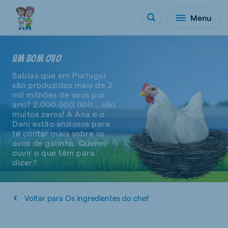
Menu
UM BOM OVO
Sabias que em Portugal
são produzidos mais de 2
mil milhões de ovos por
ano? 2.000.000.000... são
muitos zeros! A Ana e o
Dani estão ansiosos para
te contar mais sobre os
ovos de galinha. Queres
ouvir o que têm para
dizer?
Voltar para Os ingredientes do chef