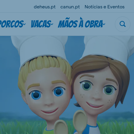
deheus.pt
canun.pt
Notícias e Eventos
Porcos
Vacas
Mãos à obra