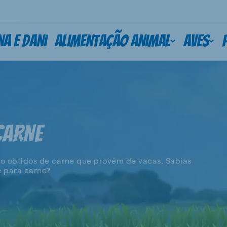
na e Dani
Alimentação animal
Aves
CARNE
ão obtidos de carne que provém de vacas. Sabias
e para carne?