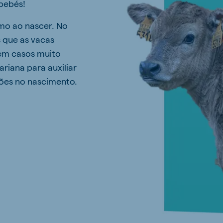
 bebés!
mo ao nascer. No
 que as vacas
 em casos muito
riana para auxiliar
ções no nascimento.